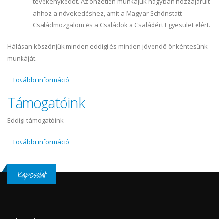
tevékenykedőt. Az önzetlen munkájuk nagyban hozzájárult
ahhoz a növekedéshez, amit a Magyar Schönstatt
Családmozgalom és a Családok a Családért Egyesület elért.
Hálásan köszönjük minden eddigi és minden jövendő önkéntesünk
munkáját.
További információ
Önkéntesek tartalommal kapcsolatosan
Támogatóink
Eddigi támogatóink
További információ
Támogatóink tartalommal kapcsolatosan
Kapcsolat