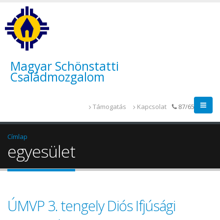
Magyar Schönstatti
Családmozgalom
Támogatás
Kapcsolat
87/655-014
Címlap
egyesület
ÚMVP 3. tengely Diós Ifjúsági