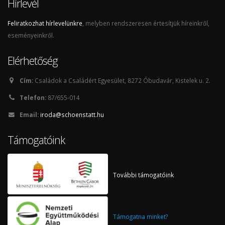
Hírlevél
Feliratkozhat hírlevelünkre
, melyben rendszeresen értesítjük híreinkről,
eseményeinkről.
Elérhetőség
Cím:
Családok a Családért Egyesület, 8272 Óbudavár, Kistelek u. 2.
Telefon:
87/655-014
Email:
iroda@schoenstatt.hu
Támogatóink
További támogatóink
Támogatna minket?