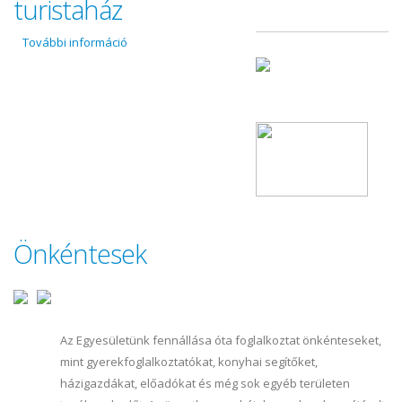
turistaház
További információ
ÚMVP 3. tengely Diós Ifjúsági turistaház
tartalommal kapcsolatosan
Önkéntesek
Az Egyesületünk fennállása óta foglalkoztat önkénteseket,
mint gyerekfoglalkoztatókat, konyhai segítőket,
házigazdákat, előadókat és még sok egyéb területen