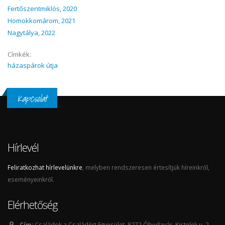
Fertőszentmiklós, 2020
Homokkomárom, 2021
Nagytálya, 2022
Címkék:
házaspárok útja
Kapcsolat
Hírlevél
Feliratkozhat hírlevelünkre
, melyben rendszeresen értesítjük híreinkről,
eseményeinkről.
Elérhetőség
Cím:
Családok a Családért Egyesület, 8272 Óbudavár, Kistelek u. 2.