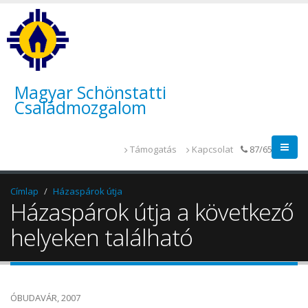
Magyar Schönstatti
Családmozgalom
Támogatás
Kapcsolat
87/655-014
Címlap
Házaspárok útja
Házaspárok útja a következő
helyeken található
ÓBUDAVÁR, 2007