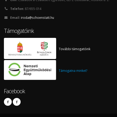
Telefon:
87/655-014
Email:
iroda@schoenstatt.hu
Támogatóink
További támogatóink
Támogatna minket?
Facebook