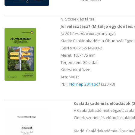
N. Stosiek és társai
Jól választasz? (Mitől jó egy döntés, 
(a 2014-es női lelkinap
anyaga)
Kiadó: Családakadémia-Óbudavár Egyes
ISBN 978-615-5149-83-2
Méret: 105x175 mm
Terjedelem: 80 oldal
Kötés: irkafűzve
Ára: 500 Ft
PDF:
Női nap 2014.pdf
(320 kB)
Családakadémiás előadások (20
A Családakadémiát végzett család
Címek szerinti és előadó családok
Kiadó: Családakadémia-Óbudavár