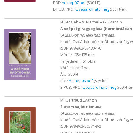
PDF:
noinap07.pdf
(530 kB)
E-PUB, PRC:
itt vásárolható meg
500 Ft-ért
N. Stosiek – V. Riechel – G. Evanzin
A szépség ragyogása (Harmóniában 
(A 2006-os női lelki nap anyaga)
Kiadó: Családakadémia-Óbudavár Egyes
ISBN 978-963-87480-1-0
Méret: 105x175 mm
Terjedelem: 64 oldal
Kötés: irkafűzve
Ára: 500 Ft
PDF:
noinap06.pdf
(525 kB)
E-PUB, PRC:
itt vásárolható meg
500 Ft-ér
M. Gertraud Evanzin
Életem saját ritmusa
(A 2005-ös női lelki nap anyaga)
Kiadó: Családakadémia-Óbudavár Egyes
ISBN 978-963-86371-9-2
Méret: 105x175 mm