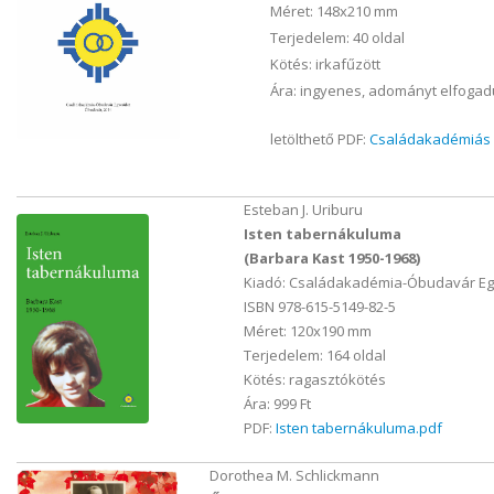
Méret: 148x210 mm
Terjedelem: 40 oldal
Kötés: irkafűzött
Ára: ingyenes, adományt elfoga
letölthető PDF:
Családakadémiás 
Esteban J. Uriburu
Isten tabernákuluma
(Barbara Kast 1950-1968)
Kiadó: Családakadémia-Óbudavár Eg
ISBN 978-615-5149-82-5
Méret: 120x190 mm
Terjedelem: 164 oldal
Kötés: ragasztókötés
Ára: 999 Ft
PDF:
Isten tabernákuluma.pdf
Dorothea M. Schlickmann