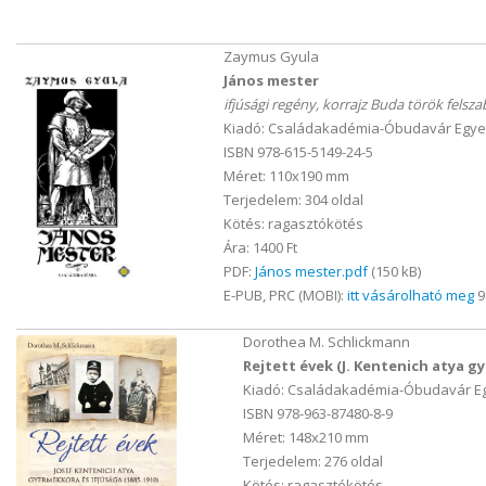
Zaymus Gyula
János mester
ifjúsági regény, korrajz Buda török felsz
Kiadó: Családakadémia-Óbudavár Egyes
ISBN 978-615-5149-24-5
Méret: 110x190 mm
Terjedelem: 304 oldal
Kötés: ragasztókötés
Ára: 1400 Ft
PDF:
János mester.pdf
(150 kB)
E-PUB, PRC (MOBI):
itt vásárolható meg
9
Dorothea M. Schlickmann
Rejtett évek (J. Kentenich atya g
Kiadó: Családakadémia-Óbudavár Eg
ISBN 978-963-87480-8-9
Méret: 148x210 mm
Terjedelem: 276 oldal
Kötés: ragasztókötés