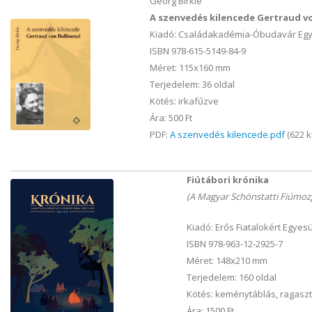
Georg Birkle
A szenvedés kilencede Gertraud vo
Kiadó: Családakadémia-Óbudavár Egy
ISBN 978-615-5149-84-9
Méret: 115x160 mm
Terjedelem: 36 oldal
Kötés: irkafűzve
Ára: 500 Ft
PDF:
A szenvedés kilencede.pdf
(622 k
Fiútábori krónika
(A Magyar Schönstatti Fiúmoz
Kiadó: Erős Fiatalokért Egyes
ISBN 978-963-12-2925-7
Méret: 148x210 mm
Terjedelem: 160 oldal
Kötés: keménytáblás, ragaszt
Ára: 1500 Ft