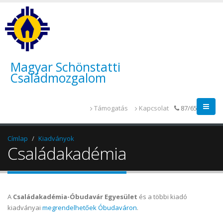
Magyar Schönstatti
Családmozgalom
Támogatás
Kapcsolat
87/655-014
Címlap
Kiadványok
Családakadémia
A
Családakadémia-Óbudavár Egyesület
és a többi kiadó
kiadványai
megrendelhetőek Óbudaváron
.