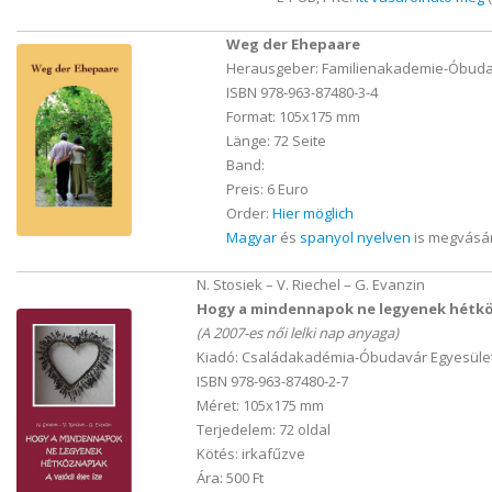
Weg der Ehepaare
Herausgeber: Familienakademie-Óbuda
ISBN 978-963-87480-3-4
Format: 105x175 mm
Länge: 72 Seite
Band:
Preis: 6 Euro
Order:
Hier möglich
Magyar
és
spanyol nyelven
is megvásár
N. Stosiek – V. Riechel – G. Evanzin
Hogy a mindennapok ne legyenek hétközn
(A 2007-es női lelki nap anyaga)
Kiadó: Családakadémia-Óbudavár Egyesület
ISBN 978-963-87480-2-7
Méret: 105x175 mm
Terjedelem: 72 oldal
Kötés: irkafűzve
Ára: 500 Ft