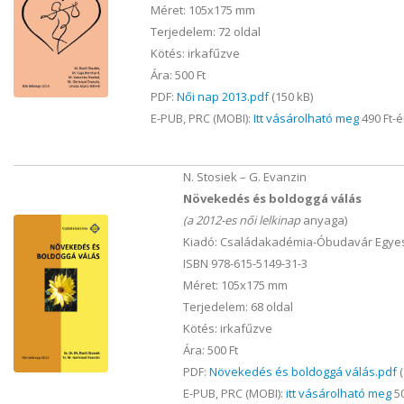
Méret: 105x175 mm
Terjedelem: 72 oldal
Kötés: irkafűzve
Ára: 500 Ft
PDF:
Női nap 2013.pdf
(150 kB)
E-PUB, PRC (MOBI):
Itt vásárolható meg
490 Ft-é
N. Stosiek – G. Evanzin
Növekedés és boldoggá válás
(a 2012-es női lelkinap
anyaga)
Kiadó: Családakadémia-Óbudavár Egyes
ISBN 978-615-5149-31-3
Méret: 105x175 mm
Terjedelem: 68 oldal
Kötés: irkafűzve
Ára: 500 Ft
PDF:
Növekedés és boldoggá válás.pdf
(
E-PUB, PRC (MOBI):
itt vásárolható meg
50