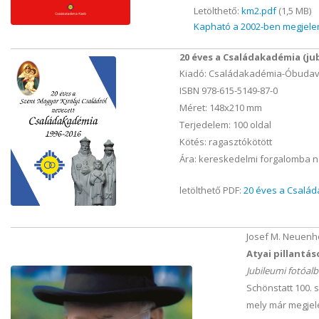
Letölthető:
km2.pdf
(1,5 MB)
Kapható a 2002-ben megjelent 
20 éves a Családakadémia (ju
Kiadó: Családakadémia-Óbudavá
ISBN 978-615-5149-87-0
Méret: 148x210 mm
Terjedelem: 100 oldal
Kötés: ragasztókötött
Ára: kereskedelmi forgalomba n
letölthető PDF:
20 éves a Család
Josef M. Neuenh
Atyai pillantás
Jubileumi fotóal
Schönstatt 100. 
mely már megjele