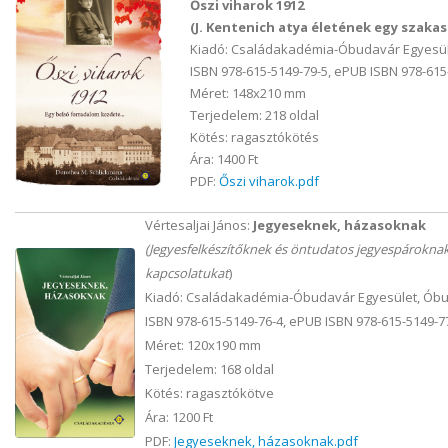
Őszi viharok 1912
(J. Kentenich atya életének egy szaka
Kiadó: Családakadémia-Óbudavár Egyesül
ISBN 978-615-5149-79-5, ePUB ISBN 978-615
Méret: 148x210 mm
Terjedelem: 218 oldal
Kötés: ragasztókötés
Ára: 1400 Ft
PDF:
Őszi viharok.pdf
Vértesaljai János:
Jegyeseknek, házasoknak
(Jegyesfelkészítőknek és öntudatos jegyespároknak,
kapcsolatukat
)
Kiadó: Családakadémia-Óbudavár Egyesület, Óbu
ISBN 978-615-5149-76-4, ePUB ISBN 978-615-5149-7
Méret: 120x190 mm
Terjedelem: 168 oldal
Kötés: ragasztókötve
Ára: 1200 Ft
PDF:
Jegyeseknek, házasoknak.pdf