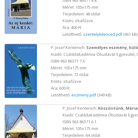
ISBN 963 86371 8 8
Méret: 105x175 mm
Terjedelem: 48 oldal
Kötés: irkafűzve
Ára: 400 Ft
Letölthető:
szentelykilenced.pdf
(461 kB)
P. Josef Kentenich:
Személyes eszmény, külön
Kiadó: Családakadémia-Óbudavár Egyesület, 
ISBN 963 86371 7 X
Méret: 105x175 mm
Terjedelem: 72 oldal
Kötés: irkafűzve
Ára: 600 Ft
Letölthető:
eszmeny.pdf
(349 kB)
P. Josef Kentenich:
Köszöntünk, Mária
Kiadó: Családakadémia-Óbudavár Egyes
ISBN 963 86371 6 1
Méret: 105x175 mm
Terjedelem: 64 oldal