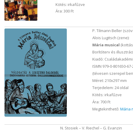
Kötés: irkafűzve
Ára: 300 Ft
P. Tilmann Beller (szöv
Alois Lugitsch (zene):
Mária musical
(kottá
Borítóterv és illusztrác
Kiadó: Családakadémi
ISMN 979-0-801650-67-
(tévesen szerepel ben
Méret: 210x297 mm
Terjedelem: 24 oldal
Kötés: irkafűzve
Ára: 700 Ft
Megtekinthető:
Mária 
N. Stosiek – V. Riechel – G. Evanzin