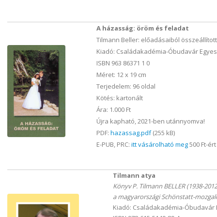
A házasság: öröm és feladat
Tilmann Beller: előadásaiból összeállítot
Kiadó: Családakadémia-Óbudavár Egyesü
ISBN 963 86371 1 0
Méret: 12 x 19 cm
Terjedelem: 96 oldal
Kötés: kartonált
Ára: 1.000 Ft
Újra kapható, 2021-ben utánnyomva!
PDF:
hazassag.pdf
(255 kB)
E-PUB, PRC:
itt vásárolható meg
500 Ft-ért
Tilmann atya
Könyv P. Tilmann BELLER (1938-2012
a magyarországi Schönstatt-mozgal
Kiadó: Családakadémia-Óbudavár E