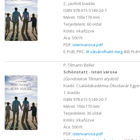
2., javított kiadás
ISBN 978-615-5149-20-7
Méret: 100x170 mm
Terjedelem: 60 oldal
Kötés: irkafűzve
Ára: 500 Ft
PDF:
istenvarosa.pdf
E-PUB, PRC:
itt vásárolható meg
400 Ft-ér
P. Tilmann Beller
Schönstatt - Isten városa
(Gondolatok Tilmann atyától)
Kiadó: Családakadémia-Óbudavár Egyes
1. kiadás
ISBN 978-615-5149-20-7
Méret: 100x170 mm
Terjedelem: 36 oldal
Kötés: irkafűzve
Ára: 500 Ft
PDF:
istenvarosa.pdf