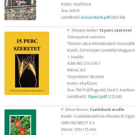
Kötés: irkafűzve
Ára: 600 Ft
Letölthető:
koszontunk.pdf
(425 kB)
P. Tilmann Beller:
15 perc szeretet
Házaspárok számára
Tilmann atya előadásaiból összeállít
Kiadó: Schönstatt-szentélyt Magyaro
1. kiadás
ISBN 963 216 376 1
Méret: A/5
Terjedelem: 96 oldal
Kötés: irkafűzve
Ára: 700 Ft (Elfogyott!), lásd 2. kiadásn
Letölthető:
15perc.pdf
(272 kB)
P. Elmar Busse:
Családunk arcéle
Kiadó: Családakadémia-Óbudavár Egyes
ISBN 963 86371 5 3
Méret: 105x175 mm