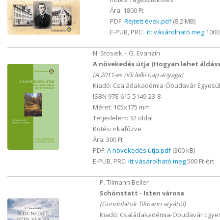
Ára: 1800 Ft
PDF:
Rejtett évek.pdf
(8,2 MB)
E-PUB, PRC:
itt vásárolható meg
1000 
N. Stosiek – G. Evanzin
A növekedés útja (Hogyan lehet áldáss
(A 2011-es női lelki nap anyaga)
Kiadó: Családakadémia-Óbudavár Egyesül
ISBN 978-615-5149-23-8
Méret: 105x175 mm
Terjedelem: 32 oldal
Kötés: irkafűzve
Ára: 300 Ft
PDF:
A növekedés útja.pdf
(300 kB)
E-PUB, PRC:
itt vásárolható meg
500 Ft-ért
P. Tilmann Beller
Schönstatt - Isten városa
(Gondolatok Tilmann atyától)
Kiadó: Családakadémia-Óbudavár Egyes