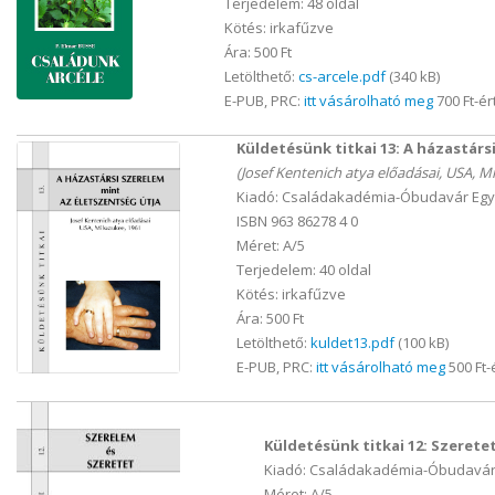
Terjedelem: 48 oldal
Kötés: irkafűzve
Ára: 500 Ft
Letölthető:
cs-arcele.pdf
(340 kB)
E-PUB, PRC:
itt vásárolható meg
700 Ft-ér
Küldetésünk titkai 13: A házastárs
(Josef Kentenich atya előadásai, USA, M
Kiadó: Családakadémia-Óbudavár Egye
ISBN 963 86278 4 0
Méret: A/5
Terjedelem: 40 oldal
Kötés: irkafűzve
Ára: 500 Ft
Letölthető:
kuldet13.pdf
(100 kB)
E-PUB, PRC:
itt vásárolható meg
500 Ft-
Küldetésünk titkai 12: Szerete
Kiadó: Családakadémia-Óbudavár 
Méret: A/5