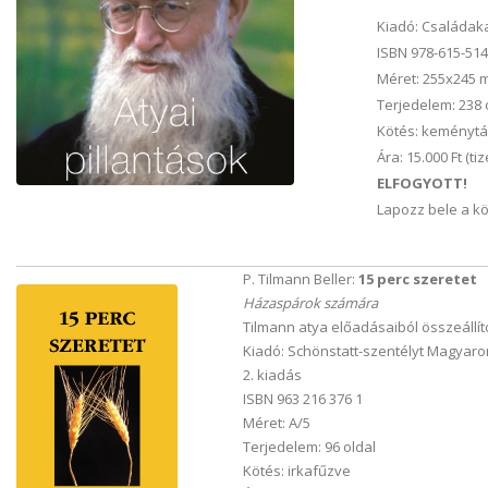
Kiadó: Családak
ISBN 978-615-514
Méret: 255x245
Terjedelem: 238 
Kötés: keménytáb
Ára: 15.000 Ft (ti
ELFOGYOTT!
Lapozz bele a k
P. Tilmann Beller:
15 perc szeretet
Házaspárok számára
Tilmann atya előadásaiból összeállít
Kiadó: Schönstatt-szentélyt Magyaro
2. kiadás
ISBN 963 216 376 1
Méret: A/5
Terjedelem: 96 oldal
Kötés: irkafűzve