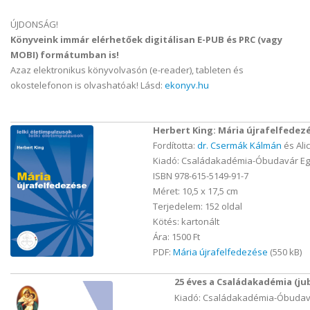
ÚJDONSÁG!
Könyveink immár elérhetőek digitálisan E-PUB és PRC (vagy
MOBI) formátumban is!
Azaz elektronikus könyvolvasón (e-reader), tableten és
okostelefonon is olvashatóak! Lásd:
ekonyv.hu
Herbert King: Mária újrafelfedez
Fordította:
dr. Csermák Kálmán
és Ali
Kiadó: Családakadémia-Óbudavár Eg
ISBN 978-615-5149-91-7
Méret: 10,5 x 17,5 cm
Terjedelem: 152 oldal
Kötés: kartonált
Ára: 1500 Ft
PDF:
Mária újrafelfedezése
(550 kB)
25 éves a Családakadémia (ju
Kiadó: Családakadémia-Óbudavá