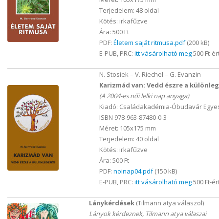
Terjedelem: 48 oldal
Kötés: irkafűzve
Ára: 500 Ft
PDF:
Életem saját ritmusa.pdf
(200 kB)
E-PUB, PRC:
itt vásárolható meg
500 Ft-ér
N. Stosiek – V. Riechel – G. Evanzin
Karizmád van: Vedd észre a különleg
(A 2004-es női lelki nap anyaga)
Kiadó: Családakadémia-Óbudavár Egyes
ISBN 978-963-87480-0-3
Méret: 105x175 mm
Terjedelem: 40 oldal
Kötés: irkafűzve
Ára: 500 Ft
PDF:
noinap04.pdf
(150 kB)
E-PUB, PRC:
itt vásárolható meg
500 Ft-ér
Lánykérdések
(Tilmann atya válaszol)
Lányok kérdeznek, Tilmann atya válaszai