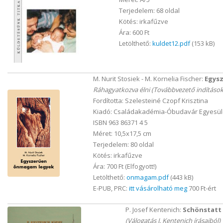
Terjedelem: 68 oldal
Kötés: irkafűzve
Ára: 600 Ft
Letölthető:
kuldet12.pdf
(153 kB)
M. Nurit Stosiek - M. Kornelia Fischer:
Egys
Ráhagyatkozva élni (Továbbvezető indításo
Fordította: Szelesteiné Czopf Krisztina
Kiadó: Családakadémia-Óbudavár Egyesüle
ISBN 963 86371 4 5
Méret: 10,5x17,5 cm
Terjedelem: 80 oldal
Kötés: irkafűzve
Ára: 700 Ft (Elfogyott!)
Letölthető:
onmagam.pdf
(443 kB)
E-PUB, PRC:
itt vásárolható meg
700 Ft-ért
P. Josef Kentenich:
Schönstatt
(Válogatás J. Kentenich írásaiból)