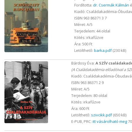
Fordította:
dr. Csermák Kálmán
é
Kiadó: Családakadémia-Óbudavá
ISBN 963 86371 3 7
Méret: A/5
Terjedelem: 44 oldal
Kötés: irkafűzve
Ára: 500 Ft
Letölthető:
barka.pdf
(230 kB)
Bárdosy Éva:
A SZÍV családakad
(A Családakadémia előadóival a SZÍ
Kiadó: Családakadémia-Óbudavár
ISBN 963 86371 2 9
Méret: A/5
Terjedelem: 80 oldal
Kötés: irkafűzve
Ára: 600 Ft
Letölthető:
szivcikk.pdf
(650 kB)
E-PUB, PRC:
itt vásárolható meg
70