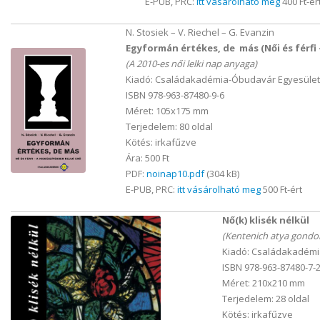
E-PUB, PRC:
itt vásárolható meg
400 Ft-ér
N. Stosiek – V. Riechel – G. Evanzin
Egyformán értékes, de más (Női és férfi -
(A 2010-es női lelki nap anyaga)
Kiadó: Családakadémia-Óbudavár Egyesület
ISBN 978-963-87480-9-6
Méret: 105x175 mm
Terjedelem: 80 oldal
Kötés: irkafűzve
Ára: 500 Ft
PDF:
noinap10.pdf
(304 kB)
E-PUB, PRC:
itt vásárolható meg
500 Ft-ért
Nő(k) klisék nélkül
(Kentenich atya gondol
Kiadó: Családakadémi
ISBN 978-963-87480-7-
Méret: 210x210 mm
Terjedelem: 28 oldal
Kötés: irkafűzve