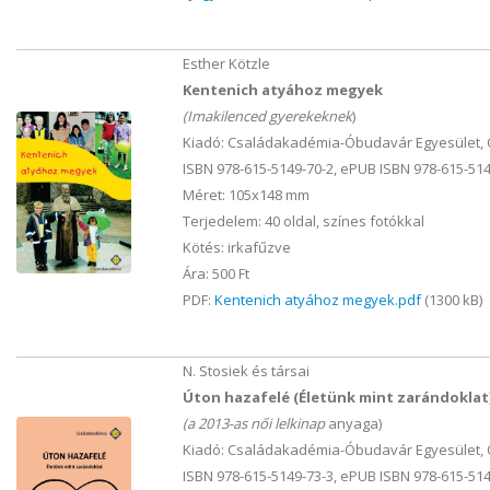
Esther Kötzle
Kentenich atyához megyek
(Imakilenced gyerekeknek
)
Kiadó: Családakadémia-Óbudavár Egyesület, 
ISBN 978-615-5149-70-2, ePUB ISBN 978-615-514
Méret: 105x148 mm
Terjedelem: 40 oldal, színes fotókkal
Kötés: irkafűzve
Ára: 500 Ft
PDF:
Kentenich atyához megyek.pdf
(1300 kB)
N. Stosiek és társai
Úton hazafelé (Életünk mint zarándoklat
(a 2013-as női lelkinap
anyaga)
Kiadó: Családakadémia-Óbudavár Egyesület, 
ISBN 978-615-5149-73-3, ePUB ISBN 978-615-514