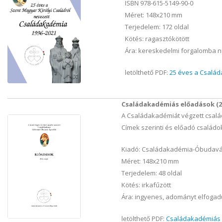
ISBN 978-615-5149-90-0
Méret: 148x210 mm
Terjedelem: 172 oldal
Kötés: ragasztókötött
Ára: kereskedelmi forgalomba n
letölthető PDF:
25 éves a Család
Családakadémiás előadások (20
A Családakadémiát végzett család
Címek szerinti és előadó családok
Kiadó: Családakadémia-Óbudavár
Méret: 148x210 mm
Terjedelem: 48 oldal
Kötés: irkafűzött
Ára: ingyenes, adományt elfoga
letölthető PDF:
Családakadémiás 