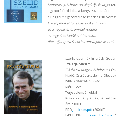
Kentenich J. Schönstatt alapítója és atyja
! (Á
Egy apró ford. hiba a könyv 63. oldalán:
a Reggel megszentelése imádság 10. verss
Engedj minket tüzes parázsként izzani
és a népekhez örömmel vonulni,
a megváltás tanúiként harcolni,
őket ujjongva a Szentháromsághoz vezetni.
szerk.: Csermák-Endrédy-Gódán
Ezüstjubileum
(25 éves a Magyar Schönstatt Csa
Kiadó: Családakadémia-Óbudavá
ISBN 978-963-87480-4-1
Méret: A/5
Terjedelem: 64 oldal
Kötés: keménytáblás, cérnafűzö
Ára: 900 Ft
PDF:
jubileum.pdf
(800 kB)
E-PUB, PRC:
itt vásárolható meg
(