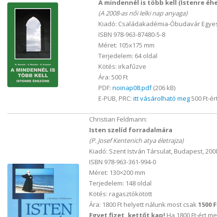
A mindennél is több kell (Istenre éh
(A 2008-as női lelki nap anyaga)
Kiadó: Családakadémia-Óbudavár Egyes
ISBN 978-963-87480-5-8
Méret: 105x175 mm
Terjedelem: 64 oldal
Kötés: irkafűzve
Ára: 500 Ft
PDF:
noinap08.pdf
(206 kB)
E-PUB, PRC:
itt vásárolható meg
500 Ft-ér
Christian Feldmann:
Isten szelíd forradalmára
(P. Josef Kentenich atya életrajza)
Kiadó: Szent István Társulat, Budapest, 200
ISBN 978-963-361-994-0
Méret: 130×200 mm
Terjedelem: 148 oldal
Kötés: ragasztókötött
Ára: 1800 Ft helyett nálunk most csak
1500 F
Egyet fizet, kettőt kap!
Ha 1800 Ft-ért me