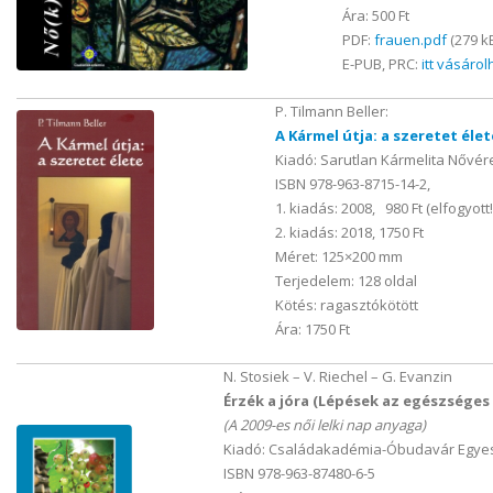
Ára: 500 Ft
PDF:
frauen.pdf
(279 k
E-PUB, PRC:
itt vásáro
P. Tilmann Beller:
A Kármel útja: a szeretet élet
Kiadó: Sarutlan Kármelita Nővér
ISBN 978-963-8715-14-2,
1. kiadás: 2008, 980 Ft (elfogyott!
2. kiadás: 2018, 1750 Ft
Méret: 125×200 mm
Terjedelem: 128 oldal
Kötés: ragasztókötött
Ára: 1750 Ft
N. Stosiek – V. Riechel – G. Evanzin
Érzék a jóra (Lépések az egészséges
(A 2009-es női lelki nap anyaga)
Kiadó: Családakadémia-Óbudavár Egyes
ISBN 978-963-87480-6-5