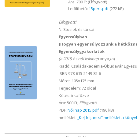
Ára: 700 Ft (Elfogyott!)
Letölthető:
15perc.pdf
(272 kB)
Elfogyott!
N. Stosiek és társai
Egyensúlyban
(Hogyan egyensúlyozzunk a hétközna
Egyensúlygyakorlatok
(a 2015-ös női lelkinap
anyaga)
Kiadó: Családakadémia-Óbudavár Egyesül
ISBN 978-615-5149-85-6
Méret: 105x175 mm
Terjedelem: 72 oldal
Kötés: irkafűzve
Ára: 500 Ft,
Elfogyott!
PDF:
Női nap 2015.pdf
(190 kB)
melléklet:
„Keljfeljancsi” melléklet a köny