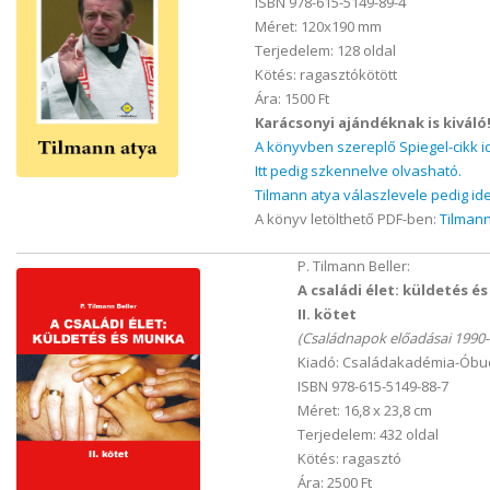
ISBN 978-615-5149-89-4
Méret: 120x190 mm
Terjedelem: 128 oldal
Kötés: ragasztókötött
Ára: 1500 Ft
Karácsonyi ajándéknak is kiváló
A könyvben szereplő Spiegel-cikk i
Itt pedig szkennelve olvasható.
Tilmann atya válaszlevele pedig ide
A könyv letölthető PDF-ben:
Tilmann
P. Tilmann Beller:
A családi élet: küldetés é
II. kötet
(Családnapok előadásai 1990-
Kiadó: Családakadémia-Óbud
ISBN 978-615-5149-88-7
Méret: 16,8 x 23,8 cm
Terjedelem: 432 oldal
Kötés: ragasztó
Ára: 2500 Ft