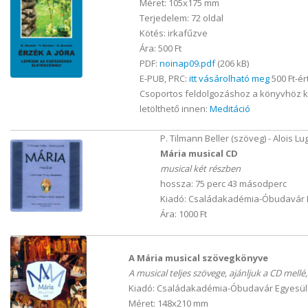
Méret: 105x175 mm
Terjedelem: 72 oldal
Kötés: irkafűzve
Ára: 500 Ft
PDF:
noinap09.pdf
(206 kB)
E-PUB, PRC:
itt vásárolható meg
500 Ft-ér
Csoportos feldolgozáshoz a könyvhöz 
letölthető innen:
Meditáció
P. Tilmann Beller (szöveg) - Alois Lu
Mária musical CD
musical két részben
hossza: 75 perc 43 másodperc
Kiadó: Családakadémia-Óbudavár E
Ára: 1000 Ft
A Mária musical szövegkönyve
A musical teljes szövege, ajánljuk a CD mellé
Kiadó: Családakadémia-Óbudavár Egyesüle
Méret: 148x210 mm