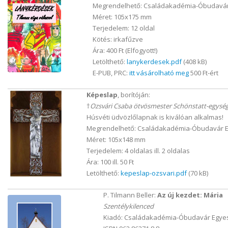
Megrendelhető: Családakadémia-Óbudavár 
Méret: 105x175 mm
Terjedelem: 12 oldal
Kötés: irkafűzve
Ára: 400 Ft (Elfogyott!)
Letölthető:
lanykerdesek.pdf
(408 kB)
E-PUB, PRC:
itt vásárolható meg
500 Ft-ért
Képeslap
, borítóján:
†
Ozsvári Csaba ötvösmester Schönstatt-egysé
Húsvéti üdvözlőlapnak is kiválóan alkalmas!
Megrendelhető: Családakadémia-Óbudavár E
Méret: 105x148 mm
Terjedelem: 4 oldalas ill. 2 oldalas
Ára: 100 ill. 50 Ft
Letölthető:
kepeslap-ozsvari.pdf
(70 kB)
P. Tilmann Beller:
Az új kezdet: Mária
Szentélykilenced
Kiadó: Családakadémia-Óbudavár Egyes