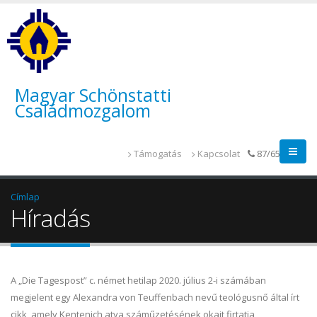
Magyar Schönstatti
Családmozgalom
Támogatás
Kapcsolat
87/655-014
Címlap
Híradás
A „Die Tagespost” c. német hetilap 2020. július 2-i számában
megjelent egy Alexandra von Teuffenbach nevű teológusnő által írt
cikk, amely Kentenich atya száműzetésének okait firtatja