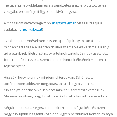
méltatlanul, egyoldalúan és a száműzetés alatt lefolytatott teljes
vizsgálat eredményeit figyelmen kívül hagyva.
A mozgalom vezetősége több
állásfoglalás
ban
visszautasítja a
vádakat. (
angol változat
)
Ezekben a történésekben is Isten ujját látjuk. Nyitottan állunk
minden tisztázás elé. Kentenich atya személye és karizmája irányt
ad életünknek. Életrajzát nagy értéknek tartjuk, és nagy tisztelettel
fordulunk felé. Ezzel a szemlélettel tekintünk életének minden új
fejleményére.
Hisszük, hogy Istennek mindennel terve van. Schönstatt
történetében többször megtapasztaltuk, hogy a vádakkal,
elbizonytalanodásokkal is vezet minket. Szeretetszövetségünk
Máriával segítsen, hogy bizalmunk és bizakodásunk növekedjen!
Kérjük imáitokat az egész nemzetközi közösségünkért, és azért,
hogy egy újabb vizsgálat közelebb vigyen bennünket Kentenich atya