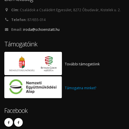
Cím:
Családok a Családért Egyesület, 8272 Óbudavár, Kistelek u. 2.
Telefon:
87/655-014
Email:
iroda@schoenstatt.hu
Támogatóink
További támogatóink
Támogatna minket?
Facebook