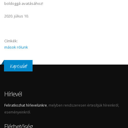
boldoggá avatásához!
2020. július 10.
Címkék:
mások rólunk
Kapcsolat
Hírlevél
Feliratkozhat hírlevelünkre
, melyben rendszeresen értesítjük híreinkről,
eseményeinkről.
Elérhetőség