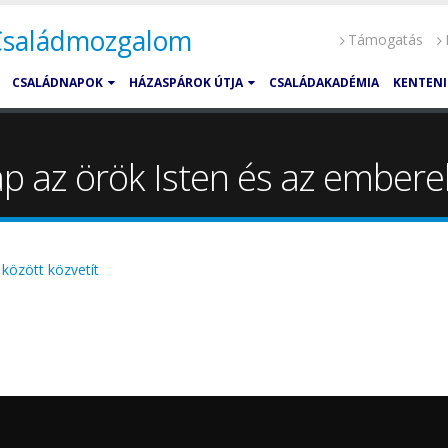
 Családmozgalom
Támogatás
CSALÁDNAPOK
HÁZASPÁROK ÚTJA
CSALÁDAKADÉMIA
KENTENI
p az örök Isten és az emberek
között közvetít