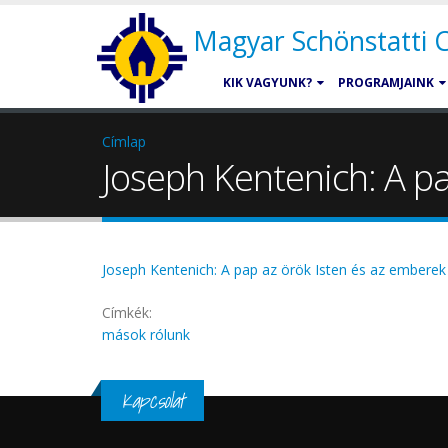
Magyar Schönstatti
KIK VAGYUNK?
PROGRAMJAINK
Címlap
Joseph Kentenich: A pa
Joseph Kentenich: A pap az örök Isten és az emberek 
Címkék:
mások rólunk
Kapcsolat