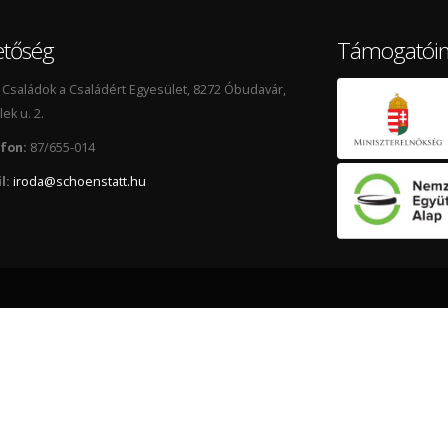
etőség
Támogatói
Családok a Családért Egyesület, 8272 Óbudavár,
lek u. 2.
fon:
87/655-014
l:
iroda@schoenstatt.hu