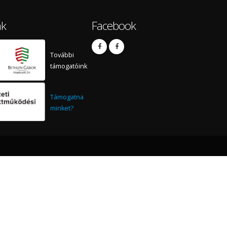
nk
Facebook
További
támogatóink
Támogatna
minket?