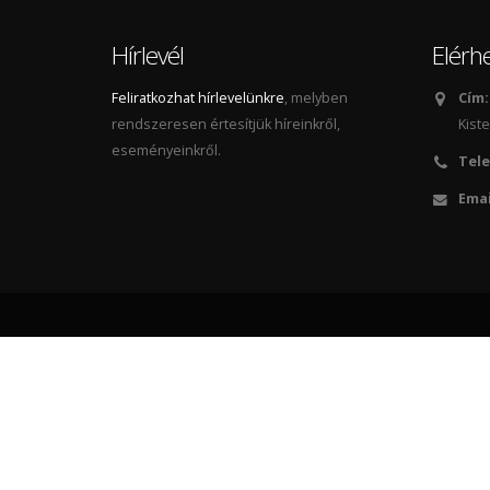
Hírlevél
Elérh
Feliratkozhat hírlevelünkre
, melyben
Cím:
rendszeresen értesítjük híreinkről,
Kiste
eseményeinkről.
Tele
Emai