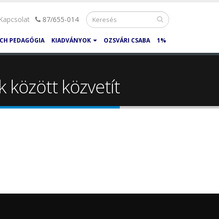
Kapcsolat
87/655-014
CH PEDAGÓGIA
KIADVÁNYOK
OZSVÁRI CSABA
1%
 között közvetít