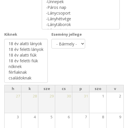
Kiknek
Esemény jellege
h
k
sze
cs
p
szo
v
27
28
29
30
31
1
2
3
4
5
6
7
8
9