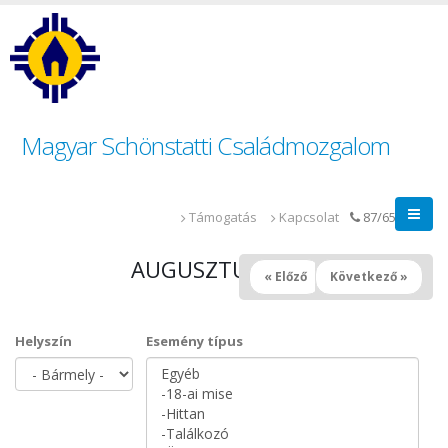
Magyar Schönstatti Családmozgalom
Támogatás
Kapcsolat
87/655-014
AUGUSZTUS 2026
« Előző
Következő »
Helyszín
Esemény típus