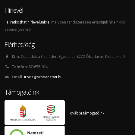
Hírlevél
Feliratkozhat hírlevelünkre
, melyben rendszeresen értesítjük híreinkről,
eseményeinkről.
Elérhetőség
Cím:
Családok a Családért Egyesület, 8272 Óbudavár, Kistelek u. 2.
Telefon:
87/655-014
Email:
iroda@schoenstatt.hu
Támogatóink
További támogatóink