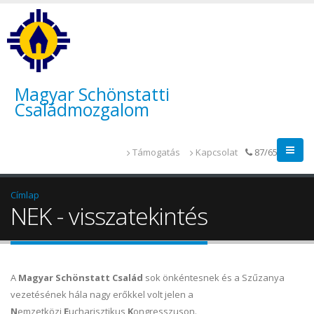
Magyar Schönstatti
Családmozgalom
Támogatás
Kapcsolat
87/655-014
Címlap
NEK - visszatekintés
A
Magyar Schönstatt Család
sok önkéntesnek és a Szűzanya
vezetésének hála nagy erőkkel volt jelen a
N
emzetközi
E
ucharisztikus
K
ongresszuson.