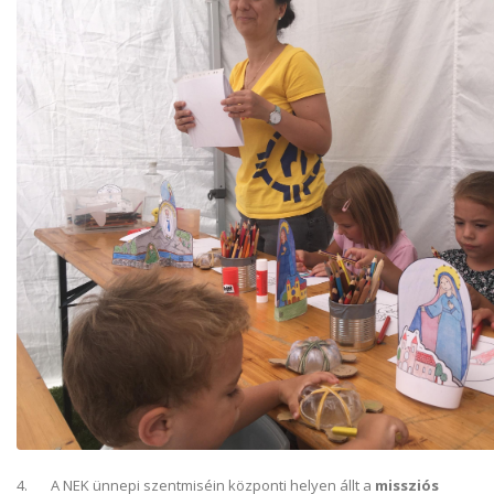
4. A NEK ünnepi szentmiséin központi helyen állt a
missziós