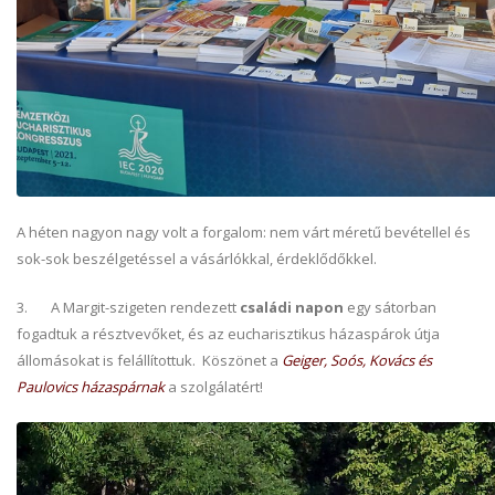
A héten nagyon nagy volt a forgalom: nem várt méretű bevétellel és
sok-sok beszélgetéssel a vásárlókkal, érdeklődőkkel.
3. A Margit-szigeten rendezett
családi napon
egy sátorban
fogadtuk a résztvevőket, és az eucharisztikus házaspárok útja
állomásokat is felállítottuk. Köszönet a
Geiger, Soós, Kovács és
Paulovics házaspárnak
a szolgálatért!