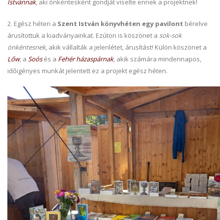
Istvánnak
, aki önkéntesként gondját viselte ennek a projektnek!
2. Egész héten a
Szent István könyvhéten egy pavilont
bérelve
árusítottuk a kiadványainkat. Ezúton is köszönet a
sok-sok
önkéntesnek
, akik vállalták a jelenlétet, árusítást! Külön köszönet a
Lőw
, a
Soós
és a
Fehér házaspárnak
, akik számára mindennapos,
időigényes munkát jelentett ez a projekt egész héten.