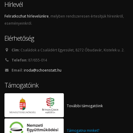
Hírlevél
Feliratkozhat hírlevelünkre
, melyben rendszeresen értesítjük híreinkről,
eseményeinkről.
Elérhetőség
Cím:
Családok a Családért Egyesület, 8272 Óbudavár, Kistelek u. 2.
Telefon:
87/655-014
Email:
iroda@schoenstatt.hu
Támogatóink
További támogatóink
Támogatna minket?