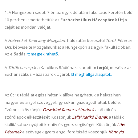
1. A Hungexpón szept. 7-én az egyik délutáni fakultáció keretén belül
10 percben ismertethettük az
Eucharisztikus Házaspárok Útja
célját és mondanivalóját.
A
Hetvenkét Tanítvány Mozgalom
hálózatán keresztül
Török Péter és
Orsi
képviselte Mozgalmunkat a Hungexpón az egyik fakultációban.
Az előadás
itt megtekinthető
.
A
Török házaspár
a Katolikus Rádiónak is adott
interjú
t, mesélve az
Eucharisztikus Házaspárok Útjáról.
Itt meghallgathatjátok.
Az út 16 tábláját egész héten kiállítva hagyhattuk a helyszínen
magyar és angol szöveggel, így sokan gazdagodhattak belőle.
Ezúton is köszönjük
Ozsváriné Ramocsai Imrinek
a táblák és
szórólapok elkészítését! Köszönjük
Sallai Karikó Évának
a táblák
kiállításához nyújtott kreatív és gyors segítségét! Köszönjük
Lőw
Péternek
a szövegek gyors angol fordítását! Köszönjük
Könnyid