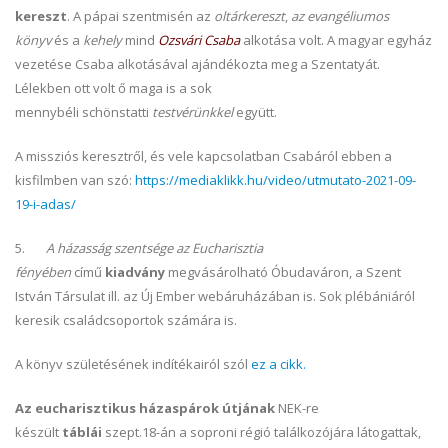
kereszt
. A pápai szentmisén az
oltárkereszt
,
az evangéliumos
könyv
és a
kehely
mind
Ozsvári Csaba
alkotása volt. A magyar egyház
vezetése Csaba alkotásával ajándékozta meg a Szentatyát.
Lélekben ott volt ő maga is a sok
mennybéli schönstatti
testvérünkkel
együtt.
A missziós keresztről, és vele kapcsolatban Csabáról ebben a
kisfilmben van szó:
https://mediaklikk.hu/video/utmutato-2021-09-
19-i-adas/
5.
A házasság szentsége az Eucharisztia
fényében
című
kiadvány
megvásárolható Óbudaváron, a Szent
István Társulat ill. az Új Ember webáruházában is. Sok plébániáról
keresik családcsoportok számára is.
A könyv születésének indítékairól szól
ez a cikk.
Az eucharisztikus házaspárok útjának
NEK-re
készült
táblái
szept.18-án a soproni régió találkozójára látogattak,