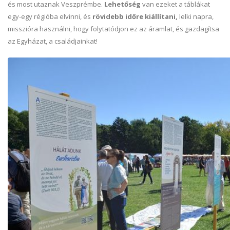
és most utaznak Veszprémbe.
Lehetőség
van ezeket a táblákat
egy-egy régióba elvinni, és
rövidebb időre kiállítani,
lelki napra,
misszióra használni, hogy folytatódjon ez az áramlat, és gazdagítsa
az Egyházat, a családjainkat!