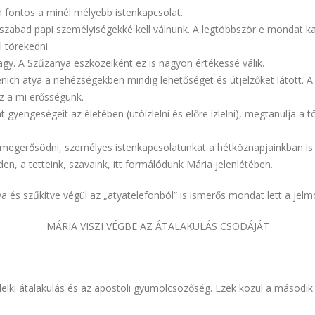
 fontos a minél mélyebb istenkapcsolat.
rd, szabad papi személyiségekké kell válnunk. A legtöbbször e mondat
l törekedni.
y. A Szűzanya eszközeiként ez is nagyon értékessé válik.
ich atya a nehézségekben mindig lehetőséget és útjelzőket látott. A
z a mi erősségünk.
gyengeségeit az életében (utóízlelni és előre ízlelni), megtanulja a 
egerősödni, személyes istenkapcsolatunkat a hétköznapjainkban is 
den, a tetteink, szavaink, itt formálódunk Mária jelenlétében.
a és szűkítve végül az „atyatelefonból” is ismerős mondat lett a jel
MÁRIA VISZI VÉGBE AZ ÁTALAKULÁS CSODÁJÁT
 lelki átalakulás és az apostoli gyümölcsözőség. Ezek közül a másod