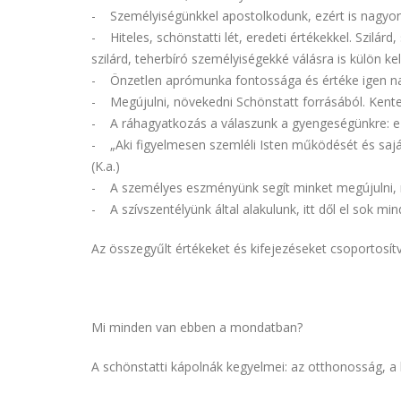
- Személyiségünkkel apostolkodunk, ezért is nagyon
- Hiteles, schönstatti lét, eredeti értékekkel. Szilá
szilárd, teherbíró személyiségekké válásra is külön kel
- Önzetlen aprómunka fontossága és értéke igen nag
- Megújulni, növekedni Schönstatt forrásából. Kenten
- A ráhagyatkozás a válaszunk a gyengeségünkre: e
- „Aki figyelmesen szemléli Isten működését és saját 
(K.a.)
- A személyes eszményünk segít minket megújulni, m
- A szívszentélyünk által alakulunk, itt dől el sok min
Az összegyűlt értékeket és kifejezéseket csoportosítv
Mi minden van ebben a mondatban?
A schönstatti kápolnák kegyelmei: az otthonosság, a