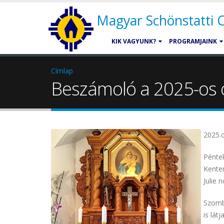
Magyar Schönstatti
KIK VAGYUNK?
PROGRAMJAINK
Címlap
Beszámoló a 2025-os ó
2025.
Péntek
Kenten
Julie 
Szomba
is lát