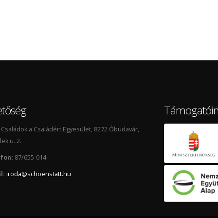
etőség
Támogatói
Családok a Családért Egyesület, 8272 Óbudavár,
lek u. 2.
fon:
87/655-014
l:
iroda@schoenstatt.hu