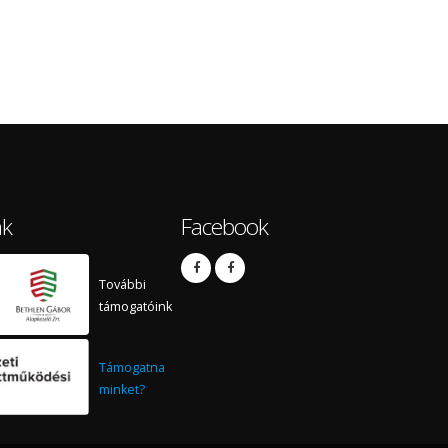
nk
Facebook
További
támogatóink
Támogatna
minket?