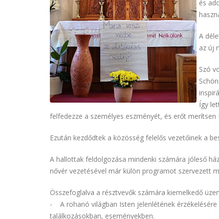
és ado
haszná
A déle
az új
Szó vo
Schöns
inspir
Így le
felfedezze a személyes eszményét, és erőt merítsen I
Ezután kezdődtek a közösség felelős vezetőinek a besz
A hallottak feldolgozása mindenki számára jóleső háza
nővér vezetésével már külön programot szervezett 
Összefoglalva a résztvevők számára kiemelkedő üzen
- A rohanó világban Isten jelenlétének érzékelésére 
találkozásokban, eseményekben.