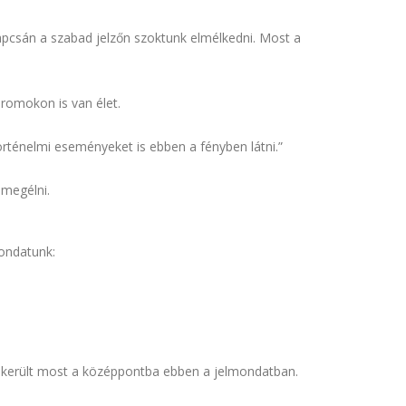
 kapcsán a szabad jelzőn szoktunk elmélkedni. Most a
 romokon is van élet.
történelmi eseményeket is ebben a fényben látni.”
megélni.
mondatunk:
ik került most a középpontba ebben a jelmondatban.