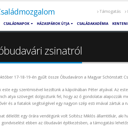
 Családmozgalom
Támogatás
CSALÁDNAPOK
HÁZASPÁROK ÚTJA
CSALÁDAKADÉMIA
KENTENI
budavári zsinatról
október 17-18-19-én gyűlt össze Óbudaváron a Magyar Schönstatt Cs
 este egy szentmisével kezdtünk a kápolnában Péter atyával. Az est
ich atya szöveget dolgoztunk fel, hogy az ő gondolatai alapozzák m
nővér és a fiatalok segítségével egy nagyon szép esti imával zártuk a n
t délelőtt egy órára vendégünk volt Soltész Miklós államtitkár, aki
ja gondviselést ebben az óbudavári építkezésben, a támogatási lehe