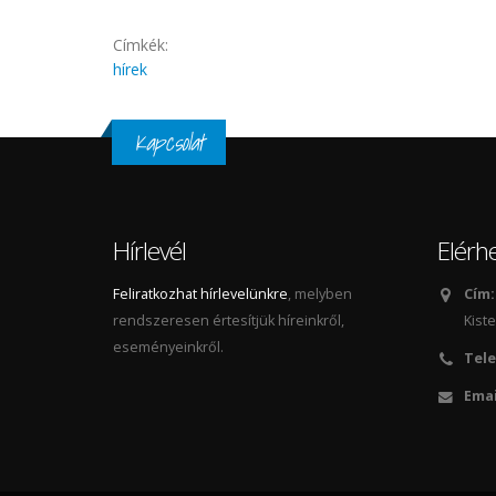
Címkék:
hírek
Kapcsolat
Hírlevél
Elérh
Feliratkozhat hírlevelünkre
, melyben
Cím:
rendszeresen értesítjük híreinkről,
Kiste
eseményeinkről.
Tele
Emai