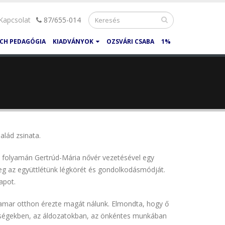
Kapcsolat
87/655-014
CH PEDAGÓGIA
KIADVÁNYOK
OZSVÁRI CSABA
1%
alád zsinata.
e folyamán Gertrúd-Mária nővér vezetésével egy
eg az együttlétünk légkörét és gondolkodásmódját.
apot.
 hamar otthon érezte magát nálunk. Elmondta, hogy ő
tőségekben, az áldozatokban, az önkéntes munkában