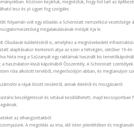
mányokban. Közösen bejártuk, megnéztük, hogy hol tart az építkezés
lható lesz és jó ügyet fog szolgálni.
lőtt folyamán volt egy előadás a Schönstatt nemzetközi vezetősége 
 mozgalomvezetőség megalakulásának módját írja le.
lt Óbudavár küldetéséről is, amelyhez a megnövekedett infrastruktú
tatt alapításakor Kentenich atya az ezen a hétvégén, október 19-én
álva hívta meg a Szűzanyát egy raktárnak használt kis temetőkápolnáb
tt a használaton kívüli kápolnából Ősszentély. A Schönstatt szentélyek
sten róla alkotott tervéből, megerősödjön abban, és megtanuljon sze
ámolói a rájuk bízott területről, annak életéről és mozgásairól.
stársi beszélgetéssel és sétával kezdődhetett, majd kiscsoportban foly
maguknak.
eteket az elhangzottakból:
szomjazunk. A megoldás az ima, idő Isten jelenlétében és megtanulni 