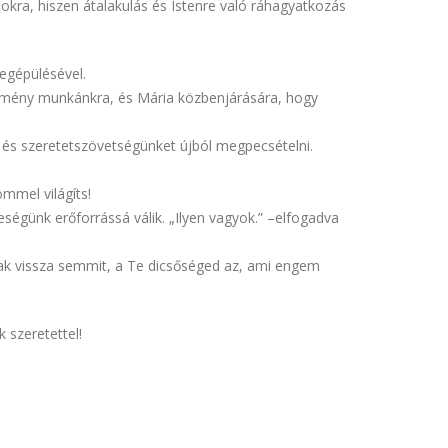
okra, hiszen átalakulás és Istenre való ráhagyatkozás
egépülésével.
kemény munkánkra, és Mária közbenjárására, hogy
 és szeretetszövetségünket újból megpecsételni.
mmel világíts!
eségünk erőforrássá válik. „Ilyen vagyok.” –elfogadva
ak vissza semmit, a Te dicsőséged az, ami engem
 szeretettel!