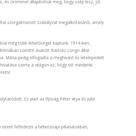
, és örömmel állapítottuk meg, hogy szép lesz, jól
által szorgalmazott szabályzat megalkotásáról, amely
rával még több lehetőséget kaptunk. 1914-ben,
 Rómában szentté avatott Bartolo Longo által
a. Mária pedig elfogadta a meghívást és letelepedett
 hivatása szerte a világon az, hogy ott mindenki
retni.
tatódott. Ez alatt az ifjúság Péter atya és Julie
Istent felfedezni a hétköznapi pillanatokban,