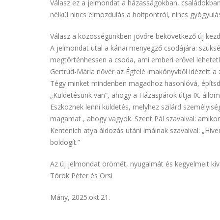
Válasz ez a jelmondat a házasságokban, családokban, 
nélkül nincs elmozdulás a holtpontról, nincs gyógyulá
Válasz a közösségünkben jövőre bekövetkező új kezdet
A jelmondat utal a kánai menyegző csodájára: szüks
megtörténhessen a csoda, ami emberi erővel lehetetl
Gertrúd-Mária nővér az Égfelé imakönyvből idézett a
Tégy minket mindenben magadhoz hasonlóvá, építsd á
„Küldetésünk van”, ahogy a Házaspárok útja IX. állom
Eszköznek lenni küldetés, melyhez szilárd személyiség
magamat , ahogy vagyok. Szent Pál szavaival: amikor
Kentenich atya áldozás utáni imáinak szavaival: „H
boldogít.”
Az új jelmondat örömét, nyugalmát és kegyelmeit kív
Török Péter és Orsi
Mány, 2025.okt.21.