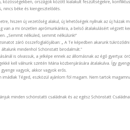
közösségekben, országok között kialakult feszültségekre, konfliktus
s, nincs béke és kiengesztelődés.
re, hiszen új vezetőség alakul, új lehetőségek nyílnak az új házak m
ég van a mi önzetlen aprómunkánkra, a belső átalakulásért végzett 
en. „Semmit nélküled, semmit nélkülünk!”
 zsinatot záró összefoglalójában: „ A Te képedben akarunk tükröződni
ltalunk mindenhol Schönstatt birodalmát.”
ásánál is olvassuk, a jelképe ennek az állomásnak az égő gyertya: örö
ekké kell válnunk szintén Mária közbenjárására átalakulva. Így gyeng
 gyenge vagyok, akkor vagyok erős.
íven imádlak Téged, eszközül ajánlom föl magam. Nem tartok magamn
ánjuk minden schönstatti családnak és az egész Schönstatt Családnak