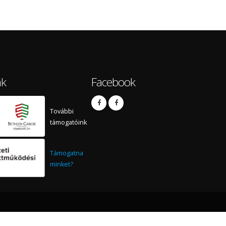
nk
Facebook
További
támogatóink
Támogatna
minket?