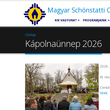
Magyar Schönstatti
KIK VAGYUNK?
PROGRAMJAINK
Címlap
Kápolnaünnep 2026
2026. 
Itt ol
Címké
hírek