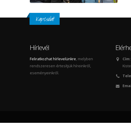
Kapcsolat
Hírlevél
Elérh
Feliratkozhat hírlevelünkre
, melyben
Cím:
rendszeresen értesítjük híreinkről,
Kiste
eseményeinkről.
Tele
Emai