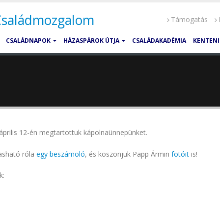
 Családmozgalom
Támogatás
CSALÁDNAPOK
HÁZASPÁROK ÚTJA
CSALÁDAKADÉMIA
KENTENI
április 12-én megtartottuk kápolnaünnepünket.
vasható róla
egy beszámoló
, és köszönjük Papp Ármin
fotóit
is!
k: