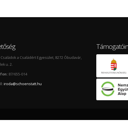
etőség
Támogatói
Családok a Családért Egyesület, 8272 Óbudavár,
lek u. 2.
fon:
87/655-014
l:
iroda@schoenstatt.hu