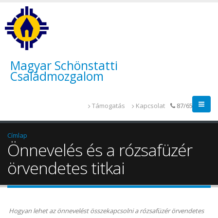
Magyar Schönstatti
Családmozgalom
Támogatás
Kapcsolat
87/655-014
Címlap
Önnevelés és a rózsafüzér
örvendetes titkai
Hogyan lehet az önnevelést összekapcsolni a rózsafüzér örvendetes