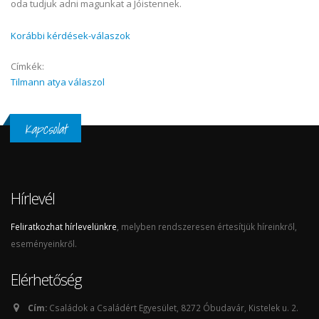
oda tudjuk adni magunkat a Jóistennek.
Korábbi kérdések-válaszok
Címkék:
Tilmann atya válaszol
Kapcsolat
Hírlevél
Feliratkozhat hírlevelünkre
, melyben rendszeresen értesítjük híreinkről,
eseményeinkről.
Elérhetőség
Cím:
Családok a Családért Egyesület, 8272 Óbudavár, Kistelek u. 2.