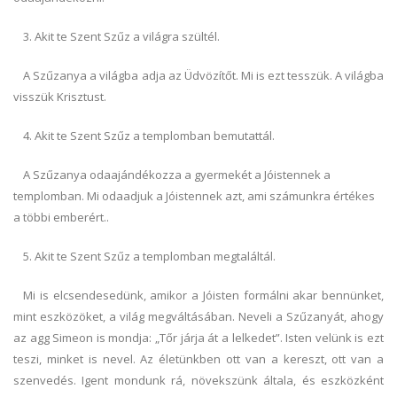
3. Akit te Szent Szűz a világra szültél.
A Szűzanya a világba adja az Üdvözítőt. Mi is ezt tesszük. A világba
visszük Krisztust.
4. Akit te Szent Szűz a templomban bemutattál.
A Szűzanya odaajándékozza a gyermekét a Jóistennek a
templomban. Mi odaadjuk a Jóistennek azt, ami számunkra értékes
a többi emberért..
5. Akit te Szent Szűz a templomban megtaláltál.
Mi is elcsendesedünk, amikor a Jóisten formálni akar bennünket,
mint eszközöket, a világ megváltásában. Neveli a Szűzanyát, ahogy
az agg Simeon is mondja: „Tőr járja át a lelkedet”. Isten velünk is ezt
teszi, minket is nevel. Az életünkben ott van a kereszt, ott van a
szenvedés. Igent mondunk rá, növekszünk általa, és eszközként