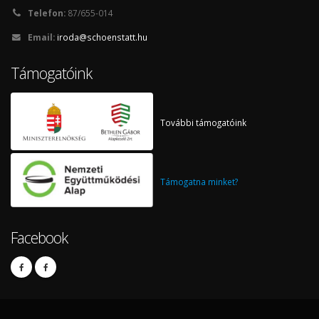
Telefon:
87/655-014
Email:
iroda@schoenstatt.hu
Támogatóink
További támogatóink
Támogatna minket?
Facebook