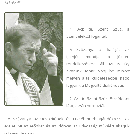
titkaival?
1. Akit te, Szent Szűz, a
Szentlélektől fogantál.
A Szűzanya a „fiat”-ját, az
igenjét mondja, a Jóisten
rendelkezésére áll. Mi is így
akarunk tenni: Vonj be minket
mélyen a te küldetésedbe, hadd
legyünk a Megváltó diakónusai.
2. Akit te Szent Szűz, Erzsébetet
látogatván hordoztál.
A Szűzanya az Üdvözítőnek és Erzsébetnek ajándékozza az
erejét. Mi az erőnket és az időnket az üdvösség művéért akarjuk
odaajándékozni.