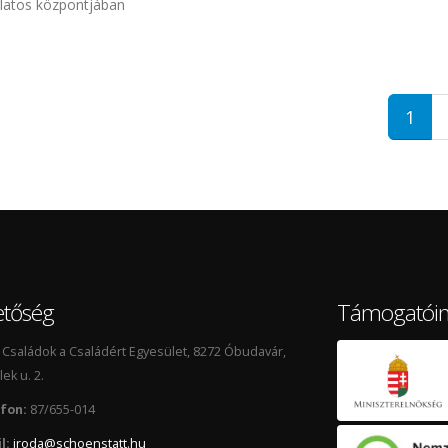
rlatos központjában
útja ünnep Pál Feri atyával, 2017 tartalommal kapcsolatosan
1
etőség
Támogatói
Családok a Családért Egyesület, 8272 Óbudavár,
lek u. 2.
fon:
87/655-014
l:
iroda@schoenstatt.hu