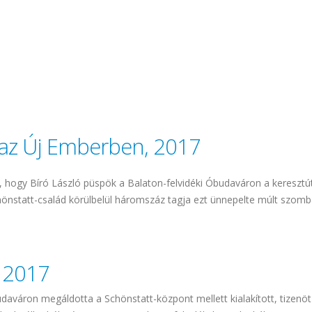
Házaspárok útján, 2017 tartalommal kapcsolatosan
 az Új Emberben, 2017
éve, hogy Bíró László püspök a Balaton-felvidéki Óbudaváron a kereszt
hönstatt-család körülbelül háromszáz tagja ezt ünnepelte múlt szomb
zaspárok útja ünnepről az Új Emberben, 2017 tartalommal kapcsola
, 2017
udaváron megáldotta a Schönstatt-központ mellett kialakított, tizenö