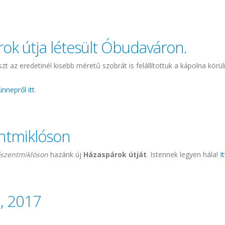
zabó Bálint és Anna tartalommal kapcsolatosan
rok útja létesült Óbudaváron.
zt az eredetinél kisebb méretű szobrát is felállítottuk a kápolna körü
ünnepről itt
.
tja létesült Óbudaváron. tartalommal kapcsolatosan
entmiklóson
őszentmiklóson
hazánk új
Házaspárok útját
. Istennek legyen hála!
I
klóson tartalommal kapcsolatosan
n, 2017