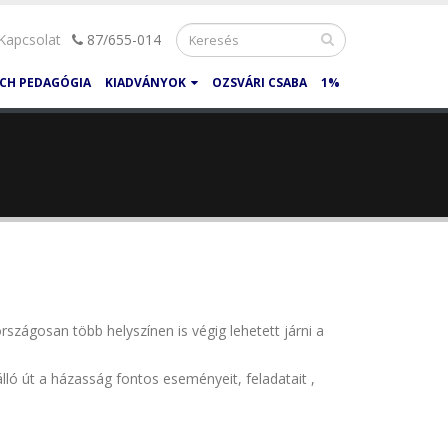
Kapcsolat
87/655-014
CH PEDAGÓGIA
KIADVÁNYOK
OZSVÁRI CSABA
1%
országosan több helyszínen is végig lehetett járni a
ló út a házasság fontos eseményeit, feladatait ,