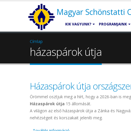
Magyar Schönstatti
KIK VAGYUNK?
PROGRAMJAINK
Címlap
házaspárok útja
Házaspárok útja országsze
Örömmel osztjuk meg a hírt, hogy a 2026-ban is meg
Házaspárok útja
15 állomását.
A világon az első házaspárok útja a Zánka és Nagyváz
nehézségeit és korszakait jeleníti meg.
További információ
Házaspárok útja országszerte a