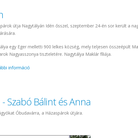
n
párok útja Nagytályán Idén ősszel, szeptember 24-én sor került a na
árására.
álya egy Eger melletti 900 lelkes község, mely teljesen összeépült Ma
rok Nagyasszonya tiszteletére. Nagytálya Maklár fíliája.
bbi információ
Házaspárok útja Nagytályán tartalommal kapcsolatos
 - Szabó Bálint és Anna
 vágyókat Óbudavárra, a Házaspárok útjára.