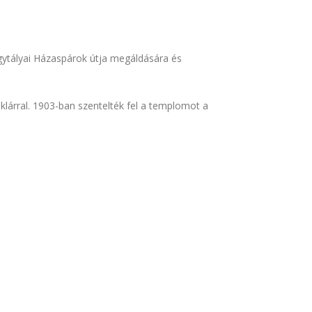
gytályai Házaspárok útja megáldására és
klárral. 1903-ban szentelték fel a templomot a
an