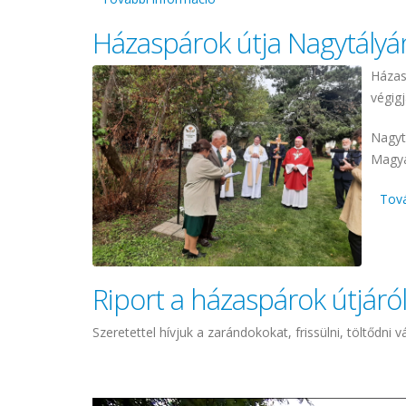
Házaspárok útja Nagytályá
Házas
végigj
Nagyt
Magya
Tová
Riport a házaspárok útjáról
Szeretettel hívjuk a zarándokokat, frissülni, töltődni