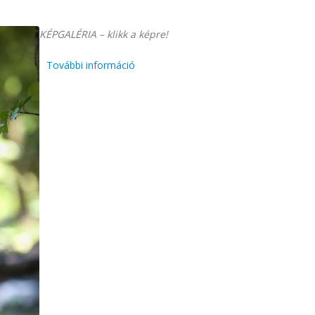
KÉPGALÉRIA – klikk a képre!
További információ
Házaspárok útja
ünnepről, 2017
tartalommal
kapcsolatosan