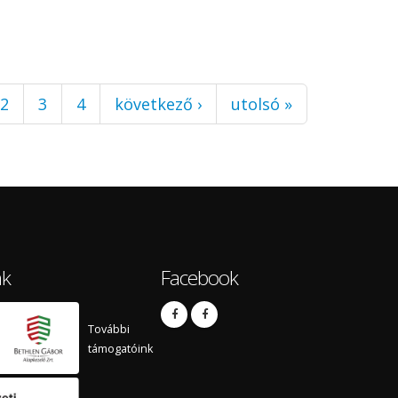
2
3
4
következő ›
utolsó »
nk
Facebook
További
támogatóink