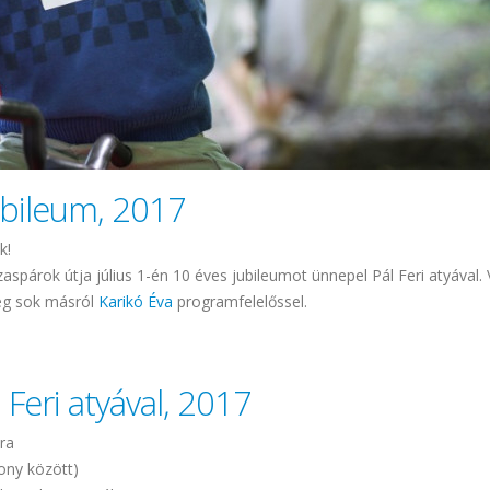
ubileum, 2017
k!
zaspárok útja július 1-én 10 éves jubileumot ünnepel Pál Feri atyával
még sok másról
Karikó Éva
programfelelőssel.
árok útja 10 éves jubileum, 2017 tartalommal kapcsolatosan
Feri atyával, 2017
óra
ny között)