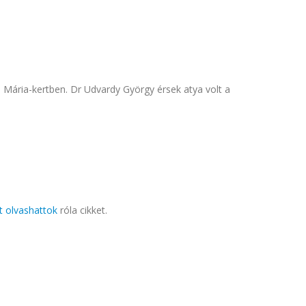
li Mária-kertben. Dr Udvardy György érsek atya volt a
tt olvashattok
róla cikket.