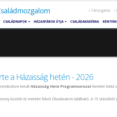
 Családmozgalom
Támogatás
CSALÁDNAPOK
HÁZASPÁROK ÚTJA
CSALÁDAKADÉMIA
KENTENI
rte a Házasság hetén - 2026
rendezésre került
Házasság Hete Programsorozat
keretén belül 
sony közötti út mentén fekvő Óbudaváron található. A 15 stációból ál
 Házasság hetén - 2026 tartalommal kapcsolatosan