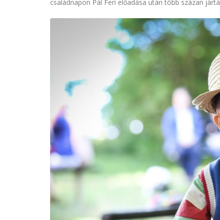
családnapon Pál Feri előadása után több százan jártá