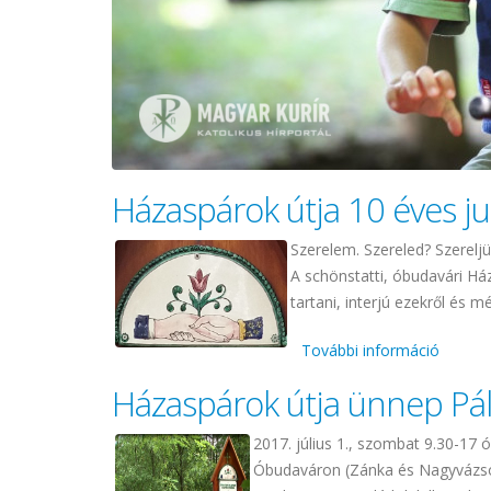
Házaspárok útja 10 éves j
Szerelem. Szereled? Szereljü
A schönstatti, óbudavári Há
tartani, interjú ezekről és 
További információ
Házasp
Házaspárok útja ünnep Pál 
2017. július 1., szombat 9.30-17 
Óbudaváron (Zánka és Nagyvázso