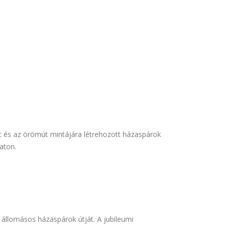
út és az örömút mintájára létrehozott házaspárok
aton.
tosan
t állomásos házaspárok útját. A jubileumi