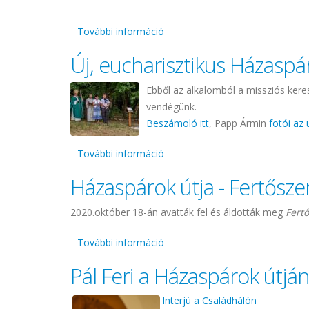
További információ
Riport a házaspárok útjáról - S
Új, eucharisztikus Házaspá
Ebből az alkalomból a missziós keres
vendégünk.
Beszámoló itt
, Papp Ármin
fotói az 
További információ
Új, eucharisztikus Házaspárok ú
Házaspárok útja - Fertősz
2020.október 18-án avatták fel és áldották meg
Fert
További információ
Házaspárok útja - Fertőszentmi
Pál Feri a Házaspárok útjá
Interjú a Családhálón