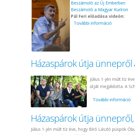
Beszámoló az Új Emberben
Beszámoló a Magyar Kuríron
Pál Feri előadása videón:
További információ
Pál Feri a 
Házaspárok útja ünnepről
Július 1-jén múlt tíz 
útját megáldotta. A Sc
További információ
Há
Házaspárok útja ünnepről
Július 1-jén múlt tíz éve, hogy Bíró László püspök Ób