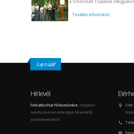
a Schönstatt Családok lelkigyako
További információ
Házaspárok 
Oldalak
Kapcsolat
Hírlevél
Elérh
Feliratkozhat hírlevelünkre
, melyben
Cím:
rendszeresen értesítjük híreinkről,
Kiste
eseményeinkről.
Tele
Emai