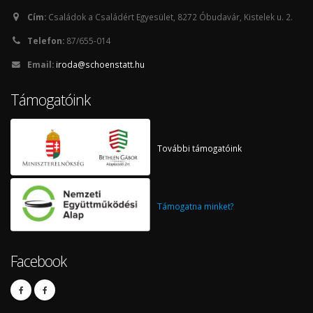
Cím:
Családok a Családért Egyesület, 8272 Óbudavár, Kistelek u. 2.
Telefon:
87/655-014
Email:
iroda@schoenstatt.hu
Támogatóink
További támogatóink
Támogatna minket?
Facebook