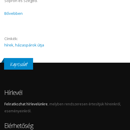
Sopron és Szeged.
Bővebben
Címkék:
hírek
,
házaspárok útja
Kapcsolat
Hírlevél
Feliratkozhat hírlevelünkre
, melyben rendszeresen értesítjük híreinkről,
eseményeinkről.
Elérhetőség