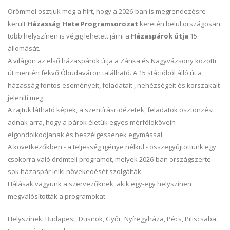
Örömmel osztjuk meg a hírt, hogy a 2026-ban is megrendezésre
került
Házasság Hete Programsorozat
keretén belül országosan
több helyszínen is végig lehetett járni a
Házaspárok útja
15
állomását.
A világon az első házaspárok útja a Zánka és Nagyvázsony közötti
út mentén fekvő Óbudaváron található. A 15 stációból álló út a
házasság fontos eseményeit, feladatait , nehézségeit és korszakait
jeleníti meg.
A rajtuk látható képek, a szentírási idézetek, feladatok ösztönzést
adnak arra, hogy a párok életük egyes mérföldkövein
elgondolkodjanak és beszélgessenek egymással.
A következőkben - a teljesség igénye nélkül - összegyűjtöttünk egy
csokorra való örömteli programot, melyek 2026-ban országszerte
sok házaspár lelki növekedését szolgálták.
Hálásak vagyunk a szervezőknek, akik egy-egy helyszínen
megvalósították a programokat.
Helyszínek: Budapest, Dusnok, Győr, Nyíregyháza, Pécs, Piliscsaba,