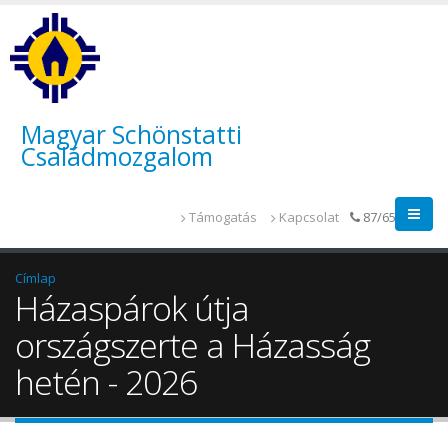
Magyar Schönstatti
Családmozgalom
Támogatás
Kapcsolat
87/655-014
Címlap
Házaspárok útja
országszerte a Házasság
hetén - 2026