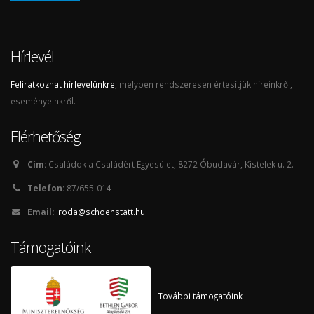
Hírlevél
Feliratkozhat hírlevelünkre
, melyben rendszeresen értesítjük híreinkről,
eseményeinkről.
Elérhetőség
Cím:
Családok a Családért Egyesület, 8272 Óbudavár, Kistelek u. 2.
Telefon:
87/655-014
Email:
iroda@schoenstatt.hu
Támogatóink
További támogatóink