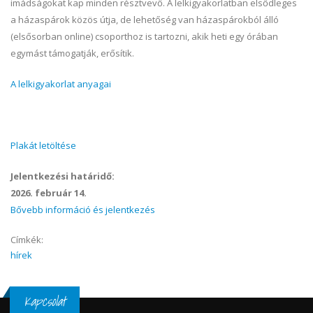
imádságokat kap minden résztvevő. A lelkigyakorlatban elsődleges
a házaspárok közös útja, de lehetőség van házaspárokból álló
(elsősorban online) csoporthoz is tartozni, akik heti egy órában
egymást támogatják, erősítik.
A lelkigyakorlat anyagai
Plakát letöltése
Jelentkezési határidő:
2026. február 14.
Bővebb információ és jelentkezés
Címkék:
hírek
Kapcsolat