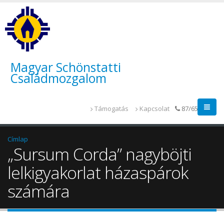
Magyar Schönstatti
Családmozgalom
Támogatás
Kapcsolat
87/655-014
Címlap
„Sursum Corda” nagyböjti
lelkigyakorlat házaspárok
számára