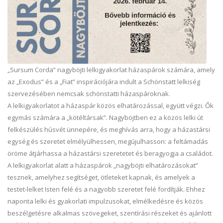
„Sursum Corda” nagyböjti lelkigyakorlat házaspárok számára, amely
az „Exodus” és a „Fiat” inspirációjára indult a Schönstatt lelkiség
szervezésében nemcsak schönstatti házaspároknak.
A lelkigyakorlatot a házaspár közös elhatározással, együtt végzi. Ők
egymás számára a „kötéltársak”. Nagyböjtben ez a közös lelki út
felkészülés húsvét ünnepére, és meghívás arra, hogy a házastársi
egység és szeretet elmélyülhessen, megújulhasson: a feltámadás
öröme átjárhassa a házastársi szeretetet és beragyogja a családot.
A lelkigyakorlat alatt a házaspárok „nagyböjti elhatározásokat”
tesznek, amelyhez segítséget, ötleteket kapnak, és amelyek a
testet-lelket Isten felé és a nagyobb szeretet felé fordítják. Ehhez
naponta lelki és gyakorlati impulzusokat, elmélkedésre és közös
beszélgetésre alkalmas szövegeket, szentírási részeket és ajánlott